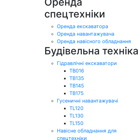
Оренда
спецтехніки
Оренда екскаватора
Оренда навантажувача
Оренда навісного обладнання
Будівельна техніка
Гідравлічні екскаватори
TB016
TB135
TB145
TB175
Гусеничні навантажувачі
TL120
TL130
TL150
Навісне обладнання для
спецтехніки