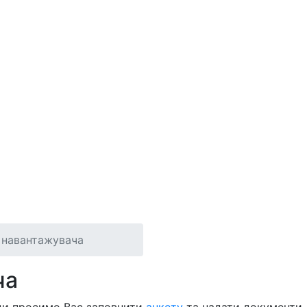
 навантажувача
ча