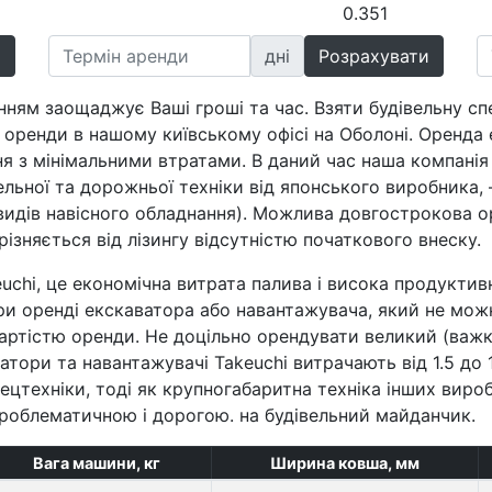
0.351
днi
ням заощаджує Ваші гроші та час. Взяти будівельну сп
 оренди в нашому київському офісі на Оболоні. Оренда
я з мінімальними втратами. В даний час наша компанія 
льної та дорожньої техніки від японського виробника, –
видів навісного обладнання). Можлива довгострокова о
ізняється від лізингу відсутністю початкового внеску.
chi, це економічна витрата палива і висока продуктивн
 оренді екскаватора або навантажувача, який не можн
вартістю оренди. Не доцільно орендувати великий (важк
атори та навантажувачі Takeuchi витрачають від 1.5 до 1
спецтехніки, тоді як крупногабаритна техніка інших виро
проблематичною і дорогою. на будівельний майданчик.
Вага машини, кг
Ширина ковша, мм