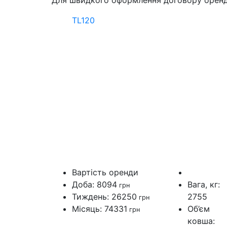
Для швидкого оформлення договору орен
TL120
Вартiсть оренди
Доба: 8094
Вага, кг:
грн
Тиждень: 26250
2755
грн
Мiсяць: 74331
Об’єм
грн
ковша: