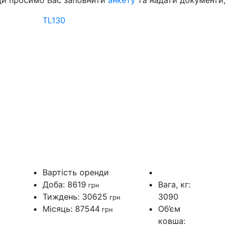
ди просимо Вас заповнити
анкету
та надати документи,
TL130
Вартiсть оренди
Доба: 8619
Вага, кг:
грн
Тиждень: 30625
3090
грн
Мiсяць: 87544
Об’єм
грн
ковша: