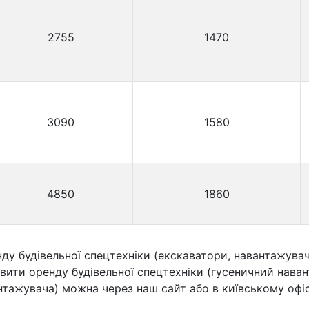
2755
1470
3090
1580
4850
1860
у будівельної спецтехніки (екскаватори, навантажувачі
ити оренду будівельної спецтехніки (гусеничний навант
антажувача) можна через наш сайт або в київському офіс