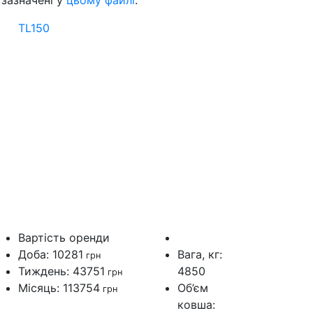
 зазначені у
цьому файлі
.
TL150
Вартiсть оренди
Доба: 10281
Вага, кг:
грн
Тиждень: 43751
4850
грн
Мiсяць: 113754
Об’єм
грн
ковша: