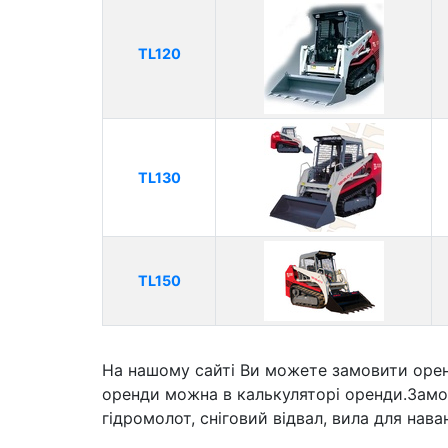
TL120
TL130
TL150
На нашому сайті Ви можете замовити оренд
оренди можна в калькуляторі оренди.Замов
гідромолот, сніговий відвал, вила для нав