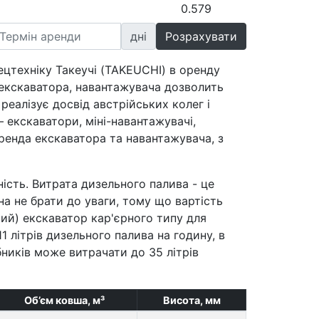
0.579
днi
ецтехніку Такеучі (TAKEUCHI) в оренду
 екскаватора, навантажувача дозволить
реалізує досвід австрійських колег і
 екскаватори, міні-навантажувачі,
ренда екскаватора та навантажувача, з
ість. Витрата дизельного палива - це
а не брати до уваги, тому що вартість
ий) екскаватор кар'єрного типу для
1 літрів дизельного палива на годину, в
бників може витрачати до 35 літрів
Об’єм ковша, м³
Висота, мм